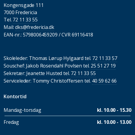
Kongensgade 111
7000 Fredericia
Tel.
72 11 33 55
Mail:
dks@fredericia.dk
EAN-nr.: 5798006459209 / CVR 69116418
Skoleleder: Thomas Lørup Hylgaard tel.
72 11 33 57
Souschef: Jakob Rosendahl Povlsen tel.
25 51 27 19
Sekretær: Jeanette Husted tel.
72 11 33 55
Serviceleder: Tommy Christoffersen tel.
40 59 62 66
Kontortid
Mandag-torsdag
kl. 10.00 - 15.30
Fredag
kl. 10.00 - 13.00