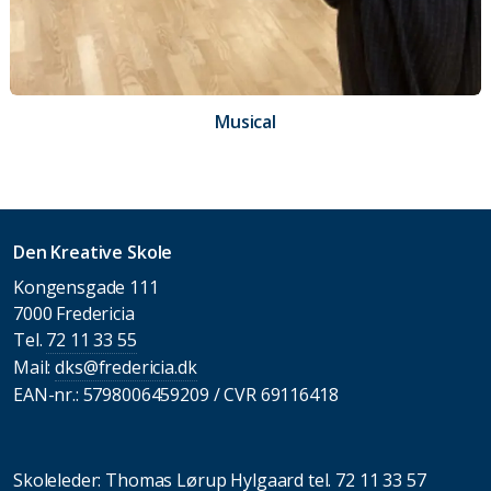
Musical
Den Kreative Skole
Kongensgade 111
7000 Fredericia
Tel.
72 11 33 55
Mail:
dks@fredericia.dk
EAN-nr.: 5798006459209 / CVR 69116418
Skoleleder: Thomas Lørup Hylgaard tel.
72 11 33 57