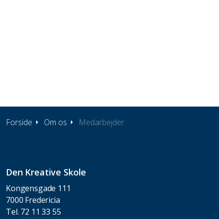
Forside
Om os
Medarbejder
Den Kreative Skole
Kongensgade 111
7000 Fredericia
Tel.
72 11 33 55