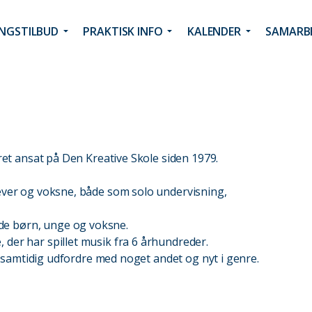
INGSTILBUD
PRAKTISK INFO
KALENDER
SAMARBE
æret ansat på Den Kreative Skole siden 1979.
lever og voksne, både som solo undervisning,
de børn, unge og voksne.
 der har spillet musik fra 6 århundreder.
 og samtidig udfordre med noget andet og nyt i genre.