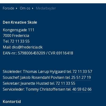
Forside
Om os
Medarbejder
Den Kreative Skole
Kongensgade 111
7000 Fredericia
Tel.
72 11 33 55
Mail:
dks@fredericia.dk
EAN-nr.: 5798006459209 / CVR 69116418
Skoleleder: Thomas Lørup Hylgaard tel.
72 11 33 57
Souschef: Jakob Rosendahl Povlsen tel.
25 51 27 19
Sekretær: Jeanette Husted tel.
72 11 33 55
Serviceleder: Tommy Christoffersen tel.
40 59 62 66
Kontortid