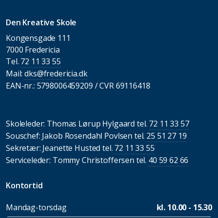
Den Kreative Skole
Kongensgade 111
7000 Fredericia
Tel.
72 11 33 55
Mail:
dks@fredericia.dk
EAN-nr.: 5798006459209 / CVR 69116418
Skoleleder: Thomas Lørup Hylgaard tel.
72 11 33 57
Souschef: Jakob Rosendahl Povlsen tel.
25 51 27 19
Sekretær: Jeanette Husted tel.
72 11 33 55
Serviceleder: Tommy Christoffersen tel.
40 59 62 66
Kontortid
Mandag-torsdag
kl. 10.00 - 15.30