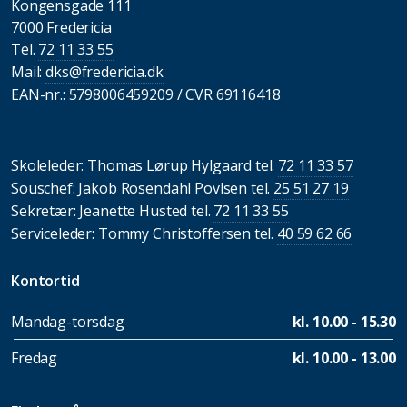
Kongensgade 111
7000 Fredericia
Tel.
72 11 33 55
Mail:
dks@fredericia.dk
EAN-nr.: 5798006459209 / CVR 69116418
Skoleleder: Thomas Lørup Hylgaard tel.
72 11 33 57
Souschef: Jakob Rosendahl Povlsen tel.
25 51 27 19
Sekretær: Jeanette Husted tel.
72 11 33 55
Serviceleder: Tommy Christoffersen tel.
40 59 62 66
Kontortid
Mandag-torsdag
kl. 10.00 - 15.30
Fredag
kl. 10.00 - 13.00