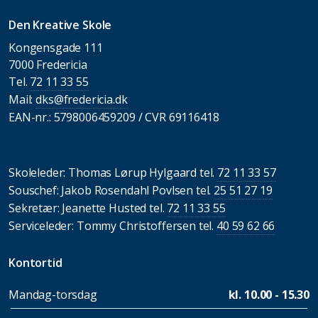
Den Kreative Skole
Kongensgade 111
7000 Fredericia
Tel.
72 11 33 55
Mail:
dks@fredericia.dk
EAN-nr.: 5798006459209 / CVR 69116418
Skoleleder: Thomas Lørup Hylgaard tel.
72 11 33 57
Souschef: Jakob Rosendahl Povlsen tel.
25 51 27 19
Sekretær: Jeanette Husted tel.
72 11 33 55
Serviceleder: Tommy Christoffersen tel.
40 59 62 66
Kontortid
Mandag-torsdag
kl. 10.00 - 15.30