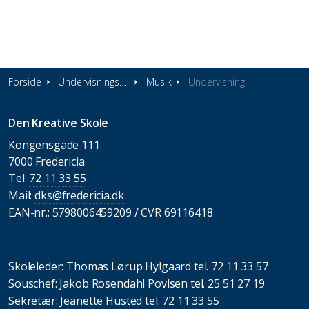
Forside
Undervisningstilbud
Musik
Undervisning
Den Kreative Skole
Kongensgade 111
7000 Fredericia
Tel.
72 11 33 55
Mail:
dks@fredericia.dk
EAN-nr.: 5798006459209 / CVR 69116418
Skoleleder: Thomas Lørup Hylgaard tel.
72 11 33 57
Souschef: Jakob Rosendahl Povlsen tel.
25 51 27 19
Sekretær: Jeanette Husted tel.
72 11 33 55